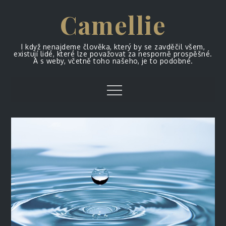
Skip
Camellie
to
content
I když nenajdeme člověka, který by se zavděčil všem,
existují lidé, které lze považovat za nesporně prospěšné.
A s weby, včetně toho našeho, je to podobné.
Menu