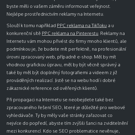
byste měli o vašem záměru informovat veřejnost.
Nejlépe prostřednictvím reklamy na Internetu.
Slouží k tomu například
PPC reklama na TikToku
a u
konkurenční sítě
PPC reklama na Pinterestu
. Reklamy na
Internetu vám mohou přivést do firmy mnoho klientů, ale
podmínkou je, že budete mít perfektně, na profesionální
úrovni zpracovaný web, případně e-shop. Měl by mít
vhodnou grafickou úpravu, měl by být věcně správný a
také by měl být doplněný fotografiemi a videem z již
prováděných realizací. Jistě se na webu hodí i dobré
zákaznické reference od ověřených klientů.
Při propagaci na Internetu se neobejdete také bez
zpracovaného řešení SEO, které je důležité pro webové
vyhledávače. Ty by měly vaše stránky zařazovat co
nejvíce do popředí, abyste tím zvýšili šanci na zviditelnění
mezi konkurencí. Kdo se SEO problematice nevěnuje,