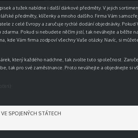
sek a tužek nabídne i další dárkové předměty. V jejich sortimen
celářské předměty, klíčenky a mnoho dalšího. Firma Vám samozřejm
atele z celé Evropy a zaručuje rychlé dodání objednávky. Poku
 zdarma. Pokud si nebudete něčím jistí, tak neváhejte a běžte na
ma, kde Vám firma zodpoví všechny Vaše otázky. Navíc, si může
dárek, který každého nadchne, tak zvolte tuto společnost. Zaruč
sebe, tak pro své zaměstnance. Proto neváhejte a objednejte si v
otes)
A VE SPOJENÝCH STÁTECH