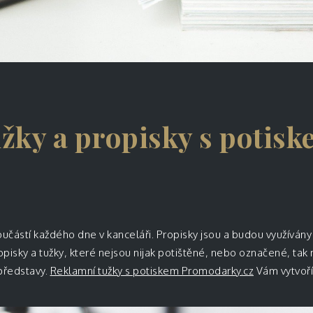
žky a propisky s potis
oučástí každého dne v kanceláři. Propisky jsou a budou využíván
pisky a tužky, které nejsou nijak potištěné, nebo označené, tak 
představy.
Reklamní tužky s potiskem Promodarky.cz
Vám vytvoří 