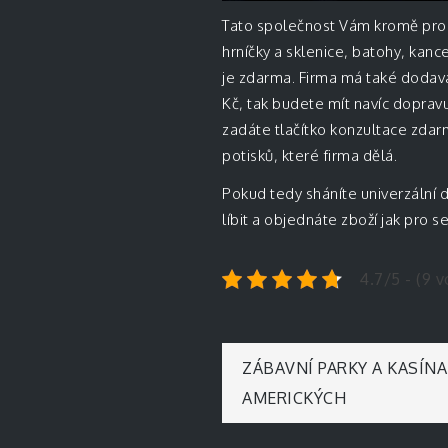
Tato společnost Vám kromě propi
hrníčky a sklenice, batohy, kan
je zdarma. Firma má také dodav
Kč, tak budete mít navíc dopravu
zadáte tlačítko konzultace zdar
potisků, které firma dělá.
Pokud tedy sháníte univerzální 
líbit a objednáte zboží jak pro 
4.7/5 - (9 v
Navigace
ZÁBAVNÍ PARKY A KASÍN
AMERICKÝCH
pro