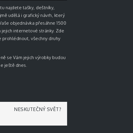
tu najdete tašky, deštníky,
ě udělá i grafický návrh, který
d Vaše objednávka přesáhne 1500
 jejich internetové stránky. Zde
te prohlédnout, všechny druhy
eně se Vám jejich výrobky budou
še ještě dnes.
NESKUTEČNÝ SVĚT?