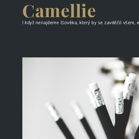
Camellie
Skip
to
content
I když nenajdeme člověka, který by se zavděčil všem, 