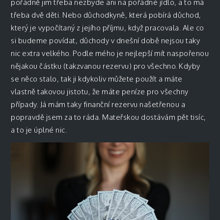
pořádně jim třeba nezbyde ani na pořádné jídlo, a to má
třeba dvě děti. Nebo důchodkyně, která pobírá důchod,
který je vypočítaný z jejího příjmu, když pracovala. Ale co
si budeme povídat, důchody v dnešní době nejsou taky
nic extra velkého. Podle mého je nejlepší mít naspořenou
nějakou částku (takzvanou rezervu) pro všechno. Kdyby
se něco stalo, tak ji kdykoliv můžete použít a máte
vlastně takovou jistotu, že máte peníze pro všechny
případy. Já mám taky finanční rezervu našetřenou a
popravdě jsem za to ráda. Mateřskou dostávám pět tisíc,
a to je úplné nic.