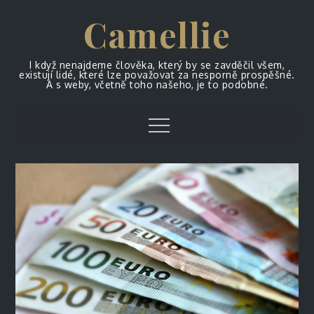
Skip
Camellie
to
content
I když nenajdeme člověka, který by se zavděčil všem,
existují lidé, které lze považovat za nesporně prospěšné.
A s weby, včetně toho našeho, je to podobné.
Menu