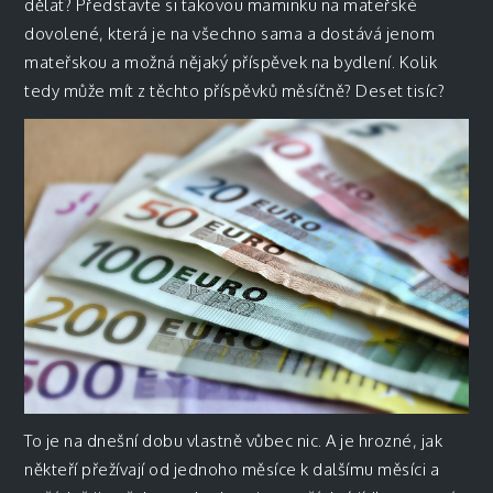
dělat? Představte si takovou maminku na mateřské
dovolené, která je na všechno sama a dostává jenom
mateřskou a možná nějaký příspěvek na bydlení. Kolik
tedy může mít z těchto příspěvků měsíčně? Deset tisíc?
To je na dnešní dobu vlastně vůbec nic. A je hrozné, jak
někteří přežívají od jednoho měsíce k dalšímu měsíci a