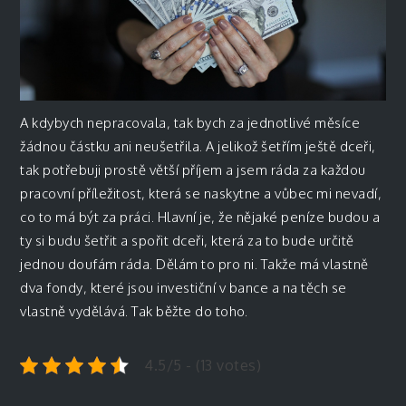
A kdybych nepracovala, tak bych za jednotlivé měsíce
žádnou částku ani neušetřila. A jelikož šetřím ještě dceři,
tak potřebuji prostě větší příjem a jsem ráda za každou
pracovní příležitost, která se naskytne a vůbec mi nevadí,
co to má být za práci. Hlavní je, že nějaké peníze budou a
ty si budu šetřit a spořit dceři, která za to bude určitě
jednou doufám ráda. Dělám to pro ni. Takže má vlastně
dva fondy, které jsou investiční v bance a na těch se
vlastně vydělává. Tak běžte do toho.
4.5/5 - (13 votes)