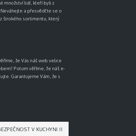
množství lidí, kteří byli z
. Neváhejte a přesvědčte se o
z širokého sortimentu, který
věříme, že Vás náš web velice
obem? Potom věříme, že náš e-
ktujte. Garantujeme Vám, že s
 BEZPEČNOST V KUCHYNI II