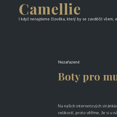
Camellie
Skip
to
content
I když nenajdeme člověka, který by se zavděčil všem, 
Nezařazené
Boty pro mu
Na našich internetových stránk
velikostí, proto věříme, že si 