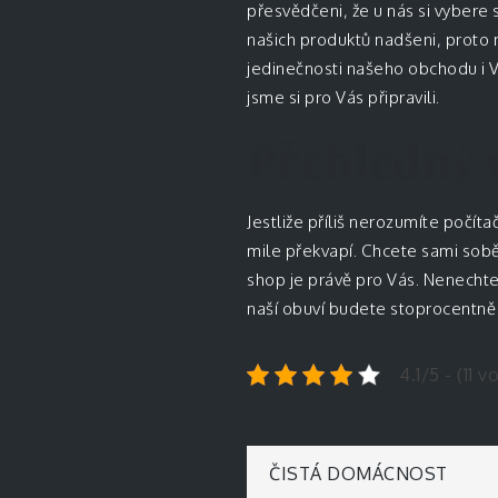
přesvědčeni, že u nás si vybere s
našich produktů nadšeni, proto 
jedinečnosti našeho obchodu i V
jsme si pro Vás připravili.
Přehledný
Jestliže příliš nerozumíte počí
mile překvapí. Chcete sami sob
shop je právě pro Vás. Nenechte 
naší obuví budete stoprocentně
4.1/5 - (11 v
Navigace
ČISTÁ DOMÁCNOST