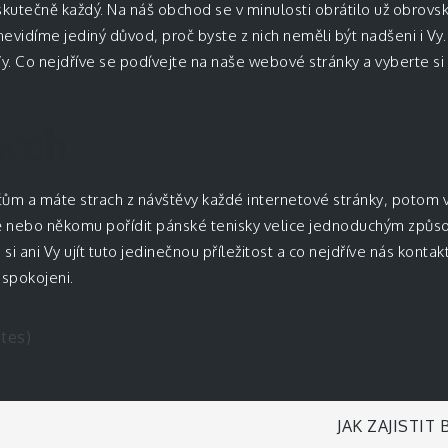
kutečně každý. Na náš obchod se v minulosti obrátilo už obrovské 
nevidíme jediný důvod, proč byste z nich neměli být nadšeni i Vy
y. Co nejdříve se podívejte na naše webové stránky a vyberte si 
 web
tačům a máte strach z návštěvy každé internetové stránky, potom 
ě nebo někomu pořídit pánské tenisky velice jednoduchým způs
si ani Vy ujít tuto jedinečnou příležitost a co nejdříve nás konta
 spokojeni.
otes)
JAK ZAJISTIT