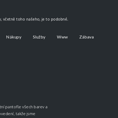
by, včetně toho našeho, je to podobné.
Nákupy
Služby
Www
Zábava
tní pantofle všech barev a
ovedení, takže jsme