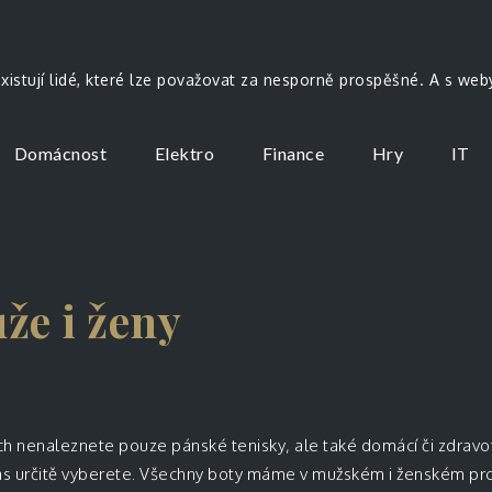
existují lidé, které lze považovat za nesporně prospěšné. A s we
Domácnost
Elektro
Finance
Hry
IT
že i ženy
ách nenaleznete pouze
pánské tenisky
, ale také domácí či zdravo
u nás určitě vyberete. Všechny boty máme v mužském i ženském pr