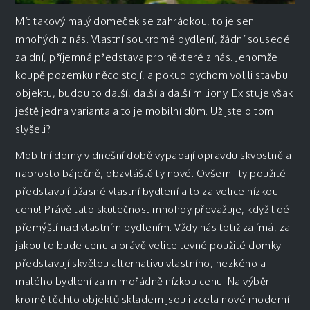
Mít takový malý domeček se zahrádkou, to je sen
mnohých z nás. Vlastní soukromé bydlení, žádní sousedé
za dní, příjemná představa pro některé z nás. Jenomže
koupě pozemku něco stojí, a pokud bychom volili stavbu
objektu, budou to další, další a další miliony. Existuje však
ještě jedna varianta a to je
mobilní dům
.
Už jste o tom
slyšeli?
Mobilní domy v dnešní době vypadají opravdu skvostně a
naprosto báječně, obzvláště ty nové. Ovšem i ty použité
představují úžasné vlastní bydlení a to za velice nízkou
cenu! Právě tato skutečnost mnohdy převažuje, když lidé
přemýšlí nad vlastním bydlením. Vždy nás totiž zajímá, za
jakou to bude cenu a právě velice levné použité domky
představují skvělou alternativu vlastního, hezkého a
malého bydlení za mimořádně nízkou cenu. Na výběr
kromě těchto objektů skladem jsou i zcela nové moderní