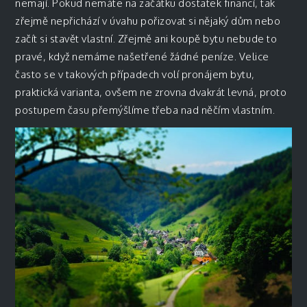
nemají. Pokud nemáte na začátku dostatek financí, tak
zřejmě nepřichází v úvahu pořizovat si nějaký dům nebo
začít si stavět vlastní. Zřejmě ani koupě bytu nebude to
pravé, když nemáme našetřené žádné peníze. Velice
často se v takových případech volí pronájem bytu,
praktická varianta, ovšem ne zrovna dvakrát levná, proto
postupem času přemýšlíme třeba nad něčím vlastním.