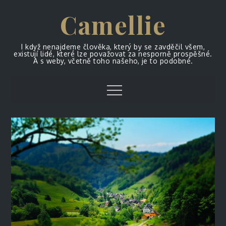
Skip
Camellie
to
content
I když nenajdeme člověka, který by se zavděčil všem,
existují lidé, které lze považovat za nesporně prospěšné.
A s weby, včetně toho našeho, je to podobné.
Menu