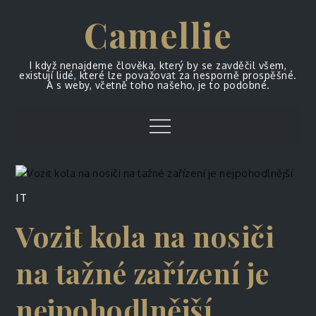
Skip
Camellie
to
content
I když nenajdeme člověka, který by se zavděčil všem,
existují lidé, které lze považovat za nesporně prospěšné.
A s weby, včetně toho našeho, je to podobné.
Menu
IT
Vozit kola na nosiči
na tažné zařízení je
nejpohodlnější