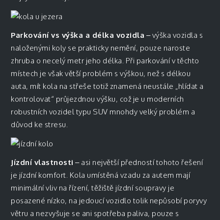
Parkování vs výška a délka vozidla
– výška vozidla s
naloženými koly se prakticky nemění, pouze naroste
zhruba o necelý metr jeho délka. Při parkování v těchto
místech je však větší problém s výškou, než s délkou
auta, mít kola na střeše totiž znamená neustále „hlídat a
kontrolovat“ průjezdnou výšku, což je u moderních
robustních vozidel typu SUV mnohdy velký problém a
důvod ke stresu.
Jízdní vlastnosti
– asi největší předností tohoto řešení
je jízdní komfort. Kola umístěná vzadu za autem mají
minimální vliv na řízení, těžiště jízdní soupravy je
posazené nízko, na jedoucí vozidlo tolik nepůsobí poryvy
větru a nezvyšuje se ani spotřeba paliva, pouze s