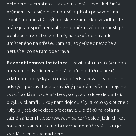
ohledem na hmotnost nákladu, která u dvou kol činí v
průměru i s nosičem zhruba 50 kg. Kola posazená na
„kouli“ mohou ztížit výhled skrze zadní sklo vozidla, ale
máte je alespoň neustále v hledáčku své pozornosti při
pohledu na zrcátko v kabině, na rozdíl od nákladu
umístěného na střeše, kam za jízdy vůbec nevidíte a
netušíte, co se tam odehrává.
Bezproblémová instalace
– vozit kola na střeše nebo
na zadních dveřích znamená je při montáži na nosič
zdvihnout do výšky a to může představovat u subtilních
lidských postav docela závažný problém. Všichni nejsme
zvyklí podávat vzpěračské výkony, a co dovede padající
bicykl v okamžiku, kdy nám dojdou síly, a kolo vyklouzne z
ruky, si jistě dovedete představit. U držáků na kola na
tažné zařízení
https://www.amsa.cz/Nosice-jizdnich-kol-
na-tazne-zarizeni
se nic takového nemůže stát, tam je
zvedáte jen nízko nad zem.