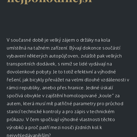
V současné době je velký zájem o držáky na kola
umístěná na tažném zařízení. Bývají dokonce součástí
vybavení některých autopůjčoven, zvláště pak velkých
transportních dodávek, s nimiž se lidé vydávají na
dovolenkové pobyty. Je to totiž efektivní a výhodné
řešení, jak bicykly převážet na velmi dlouhé vzdálenosti v
rámci republiky, anebo přes hranice. Jediné úskalí
spočívá obvykle v zajištění homologované „koule“ za
autem, která musí mít patřičné parametry pro průchod
stanicí technické kontroly a pro zápis v technickém
průkazu. V čem spočívají výhodné vlastnosti těchto
výrobků a proč patří mezi nosiči jízdních kol k
nejvyhledávanějším?