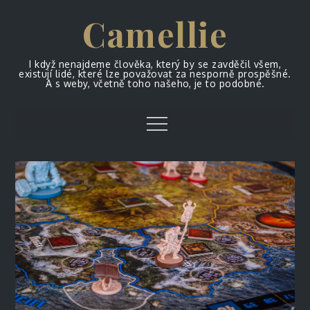
Skip
Camellie
to
content
I když nenajdeme člověka, který by se zavděčil všem,
existují lidé, které lze považovat za nesporně prospěšné.
A s weby, včetně toho našeho, je to podobné.
Menu