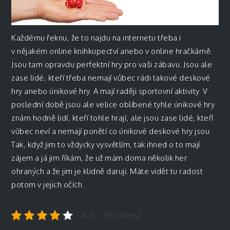
Každému řeknu, že to najdu na internetu třeba i
v nějakém online knihkupectví anebo v online hračkárně.
Jsou tam opravdu perfektní hry pro vaši zábavu. Jsou ale
zase lidé, kteří třeba nemají vůbec rádi takové deskové
hry anebo únikové hry. A mají raději sportovní aktivity. V
poslední době jsou ale velice oblíbené tyhle únikové hry
znám hodně lidí, kteří tohle hrají, ale jsou zase lidé, kteří
vůbec neví a nemají ponětí co únikové deskové hry jsou.
Tak, když jim to vždycky vysvětlím, tak ihned o to mají
zájem a já jim říkám, že už mám doma několik her
ohraných a že jim je klidně daruji. Máte vidět tu radost
potom v jejich očích.
4/5 - (13 votes)