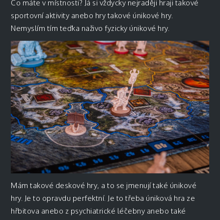
Co máte v místnosti? Já si vždycky nejraději hraji takové
sportovní aktivity anebo hry takové únikové hry.
Nemyslím tím teďka naživo fyzicky únikové hry.
Mám takové deskové hry, a to se jmenují také únikové
hry. Je to opravdu perfektní. Je to třeba úniková hra ze
hřbitova anebo z psychiatrické léčebny anebo také