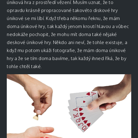
úniková hra z prostředí vězení. Musím uznat, že to
opravdu krásně propracované takovéto diskové hry
únikové se mi líbí. Když třeba někomu řeknu, že mám
doma únikové hry, tak každý jenom kroutí hlavou a vůbec
nedokáže pochopit, že mohu mít doma také nějaké
deskové únikové hry. Někdo ani neví, že tohle existuje, a
když mu potom ukáži fotografie, že mám doma únikové
hry a že se tím doma bavíme, tak každý ihned říká, že by
tohle chtěl také.