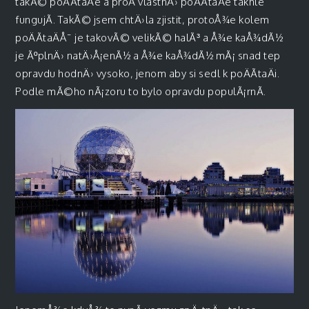
takÃ© poÄÃ­taÄe a proÄ vlastnÄ› poÄÃ­taÄe takhle
fungujÃ­. TakÃ© jsem chtÄ›la zjistit, protoÅ¾e kolem
poÄÃ­taÄÅ¯ je takovÃ© velikÃ© halÃ³ a Å¾e kaÅ¾dÃ½
je ÃºplnÄ› natÄ›Å¡enÃ½ a Å¾e kaÅ¾dÃ½ mÃ¡ snad tep
opravdu hodnÄ› vysoko, jenom aby si sedl k poÄÃ­taÄi.
Podle mÃ©ho nÃ¡zoru to bylo opravdu populÃ¡rnÃ­.