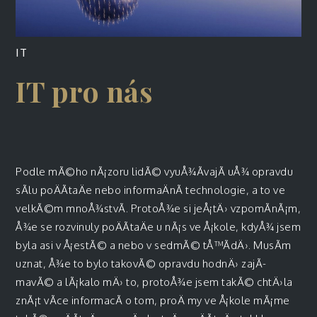
IT
IT pro nás
Podle mÃ©ho nÃ¡zoru lidÃ© vyuÅ¾Ã­vajÃ­ uÅ¾ opravdu
sÃ­lu poÄÃ­taÄe nebo informaÄnÃ­ technologie, a to ve
velkÃ©m mnoÅ¾stvÃ­. ProtoÅ¾e si jeÅ¡tÄ› vzpomÃ­nÃ¡m,
Å¾e se rozvinuly poÄÃ­taÄe u nÃ¡s ve Å¡kole, kdyÅ¾ jsem
byla asi v Å¡estÃ© a nebo v sedmÃ© tÅ™Ã­dÄ›. MusÃ­m
uznat, Å¾e to bylo takovÃ© opravdu hodnÄ› zajÃ­
mavÃ© a lÃ¡kalo mÄ› to, protoÅ¾e jsem takÃ© chtÄ›la
znÃ¡t vÃ­ce informacÃ­ o tom, proÄ my ve Å¡kole mÃ¡me