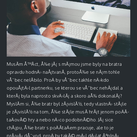
MusÃ­m Å™Ã­ct, Å¾e jÃ¡ s mÃ¡mou jsme byly na bratra
opravdu hodnÄ› naÅ¡tvanÃ­, protoÅ¾e se nÃ¡m tohle
vÅ¯bec nelÃ­bilo. ProÄ by vÅ¯bec takhle nÄ›kdo
opouÅ¡tÄ›l partnerku, se kterou se vÅ¯bec nehÃ¡dal a
kterÃ¡ byla naprosto skvÄ›lÃ¡ a skoro aÅ¾ dokonalÃ¡?
MyslÃ­m si, Å¾e bratr byl zÃ¡vislÃ½, tedy vlastnÄ› stÃ¡le
je zÃ¡vislÃ½ na tom, Å¾e stÃ¡le musÃ­ hrÃ¡t jenom poÄÃ­
taÄovÃ© hry a nebo nÄ›co podobnÃ©ho. JÃ¡ sice
chÃ¡pu, Å¾e bratr s poÄÃ­taÄem pracuje, ale to je
prÃ¡vÄ› dÅ¯vod, proÄ by takÃ© mÄ›l dÄ›lat ÃºplnÄ›