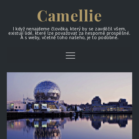
Skip
Camellie
to
content
I když nenajdeme člověka, který by se zavděčil všem,
existují lidé, které lze považovat za nesporně prospěšné.
A s weby, včetně toho našeho, je to podobné.
Menu