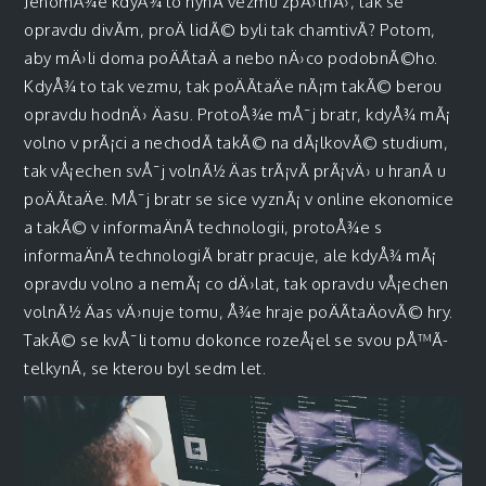
JenomÅ¾e kdyÅ¾ to nynÃ­ vezmu zpÄ›tnÄ›, tak se
opravdu divÃ­m, proÄ lidÃ© byli tak chamtivÃ­? Potom,
aby mÄ›li doma poÄÃ­taÄ a nebo nÄ›co podobnÃ©ho.
KdyÅ¾ to tak vezmu, tak poÄÃ­taÄe nÃ¡m takÃ© berou
opravdu hodnÄ› Äasu. ProtoÅ¾e mÅ¯j bratr, kdyÅ¾ mÃ¡
volno v prÃ¡ci a nechodÃ­ takÃ© na dÃ¡lkovÃ© studium,
tak vÅ¡echen svÅ¯j volnÃ½ Äas trÃ¡vÃ­ prÃ¡vÄ› u hranÃ­ u
poÄÃ­taÄe. MÅ¯j bratr se sice vyznÃ¡ v online ekonomice
a takÃ© v informaÄnÃ­ technologii, protoÅ¾e s
informaÄnÃ­ technologiÃ­ bratr pracuje, ale kdyÅ¾ mÃ¡
opravdu volno a nemÃ¡ co dÄ›lat, tak opravdu vÅ¡echen
volnÃ½ Äas vÄ›nuje tomu, Å¾e hraje poÄÃ­taÄovÃ© hry.
TakÃ© se kvÅ¯li tomu dokonce rozeÅ¡el se svou pÅ™Ã­
telkynÃ­, se kterou byl sedm let.