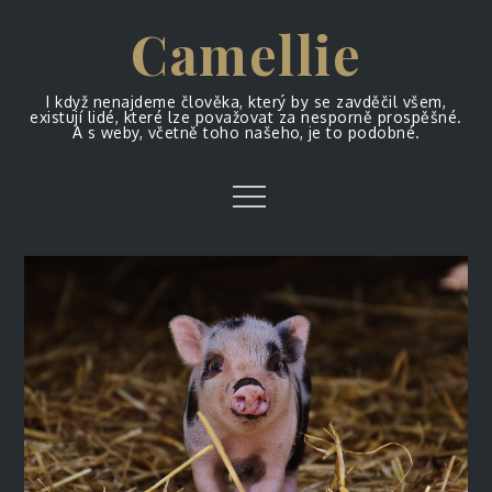
Skip
Camellie
to
content
I když nenajdeme člověka, který by se zavděčil všem,
existují lidé, které lze považovat za nesporně prospěšné.
A s weby, včetně toho našeho, je to podobné.
Menu