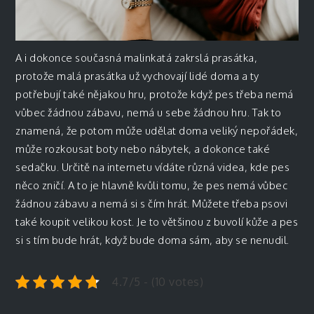
A i dokonce současná malinkatá zakrslá prasátka,
protože malá prasátka už vychovají lidé doma a ty
potřebují také nějakou hru, protože když pes třeba nemá
vůbec žádnou zábavu, nemá u sebe žádnou hru. Tak to
znamená, že potom může udělat doma veliký nepořádek,
může rozkousat boty nebo nábytek, a dokonce také
sedačku. Určitě na internetu vídáte různá videa, kde pes
něco zničí. A to je hlavně kvůli tomu, že pes nemá vůbec
žádnou zábavu a nemá si s čím hrát. Můžete třeba psovi
také koupit velikou kost. Je to většinou z buvolí kůže a pes
si s tím bude hrát, když bude doma sám, aby se nenudil.
4.7/5 - (10 votes)