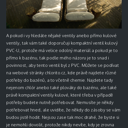
A pokud i vy hledáte nějaké ventily anebo přímo kulové
ventily, tak vám také doporučuji kompaktní ventil kulový
PVC-U, protože má velice odolný materiál a pokud je to
přímo k bazénu, tak podle mého názoru je to snad i
povinnost, aby tento ventil byl z PVC. Můžete se podívat
na webové stránky chlorito.cz, kde právě najdete různé
potřeby do bazénů, a to včetně chemie. Najdete tady
nejenom chlór anebo také plováky do bazénu, ale také
právě kompaktní ventily kulové, které třeba v případě
potřeby budete nutně potřebovat. Nemusíte je někdy
potřebovat hned, ale uvidíte, že někdy do zásoby se vám
budou jistě hodit. Nejsou zase tak moc drahé, že byste si
je nemohli dovolit, protože nikdy nevíte, kdy je zrovna