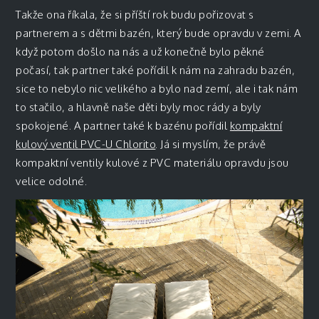
Takže ona říkala, že si příští rok budu pořizovat s
partnerem a s dětmi bazén, který bude opravdu v zemi. A
když potom došlo na nás a už konečně bylo pěkné
počasí, tak partner také pořídil k nám na zahradu bazén,
sice to nebylo nic velikého a bylo nad zemí, ale i tak nám
to stačilo, a hlavně naše děti byly moc rády a byly
spokojené. A partner také k bazénu pořídil
kompaktní
kulový ventil PVC-U Chlorito
. Já si myslím, že právě
kompaktní ventily kulové z PVC materiálu opravdu jsou
velice odolné.