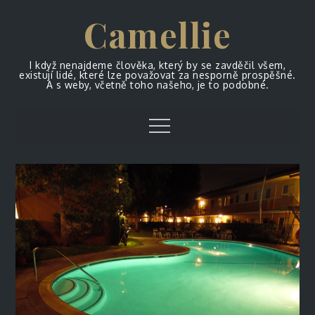
Skip
Camellie
to
content
I když nenajdeme člověka, který by se zavděčil všem,
existují lidé, které lze považovat za nesporně prospěšné.
A s weby, včetně toho našeho, je to podobné.
Menu