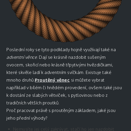
Poslední roky se tyto podklady hojně využívají také na
adventní věnce
. Dají se krásně nazdobit sušeným
ovocem, skořicí nebo krásně třpytivými hvězdičkami,
které skvěle ladí k adventním svíčkám. Existuje také
mnoho druhů.
Proutěný věnec
si můžete vybrat
například v bílém či hnědém provedení, ovšem také jsou
k dostání ze slabých větviček, s pytlovinou nebo z
tradičních větších proutků.
Proč pracovat právě s proutěným základem, jaké jsou
jeho přední výhody?
Nemusíte jej celý zakrývat, stačí ho jen nazdobit