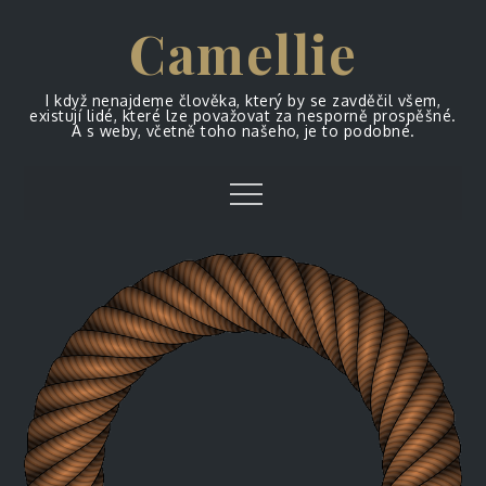
Skip
Camellie
to
content
I když nenajdeme člověka, který by se zavděčil všem,
existují lidé, které lze považovat za nesporně prospěšné.
A s weby, včetně toho našeho, je to podobné.
Menu