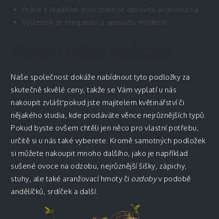
Práce s hladkým povrchem je opravdu jednoduchá
Výsledek je elegantní a opravdu moderní
Praktické řešení
Naše společnost dokáže nabídnout tyto podložky za
skutečně skvělé ceny, takže se Vám vyplatí u nás
nakoupit zvlášť pokud jste majitelem květinářství či
nějakého studia, kde prodáváte věnce nejrůznějších typů.
Pokud byste ovšem chtěli jen něco pro vlastní potřebu,
určitě si u nás také vyberete. Kromě samotných podložek
si můžete nakoupit mnoho dalšího, jako je například
sušené ovoce na odzobu, nejrůznější šišky, zápichy,
stuhy, ale také aranžovací hmoty či
ozdoby
v podobě
andělíčků, srdíček a další.