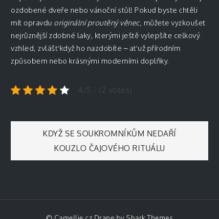
ozdobené dveře nebo vánoční stůl! Pokud byste chtěli
mít opravdu
originální proutěný věnec
, můžete vyzkoušet
nejrůznější zdobné laky, kterými ještě vylepšíte celkový
vzhled, zvlášť když ho nazdobíte – ať už přírodním
způsobem nebo krásnými moderními doplňky.
4/5 - (2 votes)
Navigace
KDYŽ SE SOUKROMNÍKŮM NEDAŘÍ
KOUZLO ČAJOVÉHO RITUÁLU
pro
příspěvek
© Camellie.cz Drape by
Shark Themes