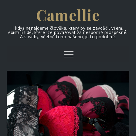
Skip
Camellie
to
content
I když nenajdeme člověka, který by se zavděčil všem,
existují lidé, které lze považovat za nesporně prospěšné.
A s weby, včetně toho našeho, je to podobné.
Menu