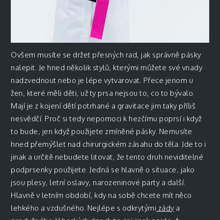
Ovšem musíte se držet přesných rad, jak správně pásky
nalepit. Je hned několik stylů, kterými můžete své vnady
nadzvednout nebo je lépe vytvarovat. Přece jenom u
žen, které měli děti, už ty prsa nejsou to, co to bývalo.
Mají je z kojení dětí potrhané a gravitace jim taky příliš
nesvědčí. Proč si tedy nepomoci k hezčímu poprsí i když
to bude, jen když použijete zmíněné pásky. Nemusíte
hned přemýšlet nad chirurgickém zásahu do těla. Jde to i
jinak a určitě nebudete litovat, že tento druh neviditelné
podprsenky použijete. Jedná se hlavně o situace, jako
jsou plesy, letní oslavy, narozeninové party a další.
Hlavně v letním období, kdy na sobě chcete mít něco
lehkého a vzdušného. Nejlépe s odkrytými
zády
a