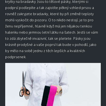
krytky na bradavky. Jsou to tělové pásky, kterými si
podprsí podlepíte a tak zajistíte pěkný vzhled prsou a
rovněž zakryjete bradavky, které by při změně teploty
mohli vyskočit do pozoru. O to nikdo nestojí, je to pro
ženu nepříjemné, hlavně když má jen nějakou tenkou
halenku nebo jemnou letní látku na šatech. Jestli se vám
to zdá zbytečně invazivní, tak se pletete. Pásky jsou
krásně prodyšné a vaše poprsí tak bude v pohodlí, jako
by mělo na sobě jednu z těch lepších a kvalitních
podprsenek.