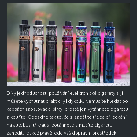
Díky jednoduchosti používání elektronické cigarety si ji
můžete vychutnat prakticky kdykoliv. Nemusíte hledat po
kapsách zapalovač či sirky, prostě jen vytáhnete cigaretu
a kouříte. Odpadne tak to, že si zapálíte třeba při čekání
na autobus, třikrát si potáhnete a musíte cigaretu
zahodit, jelikož právě jede váš dopravní prostředek.