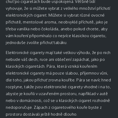
chuť po cigaretách bude uspokojená. Většině lidí
vyhovuje, že si můžete vybrat z velkého množství příchutí
elektronických cigaret. Můžete si vybrat různé ovocné
příchutě, mentolové aroma, neobvyklé příchutě, jako je
třeba vanilka nebo čokoláda, anebo pokud chcete, aby
vám kouření připomínalo co nejvíce klasickou cigaretu,
jednoduše zvolíte příchuť tabáku.
Elektronické cigarety mají také velkou výhodu, že po nich
nebude váš dech, ruce ani oblečení zapáchat, jako po
klasických cigaretách. Pára, která vzniká kouřením
elektronické cigarety má pouze slabou, příjemnou vůni,
dle toho, jakou příchuť zrovna kouříte. Pára se navíc hned
rozplyne, takže jsou elektronické cigarety vhodné i na to,
abyste je kouřili v uzavřeném prostoru, například v autě
nebo v domácnosti, což se u klasických cigaret rozhodně
nedoporučuje. Zápach z cigaretového kouře byste z
prostoru dostávali ještě hodně dlouho.