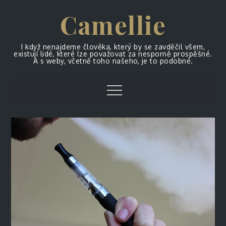
Skip
Camellie
to
content
I když nenajdeme člověka, který by se zavděčil všem,
existují lidé, které lze považovat za nesporně prospěšné.
A s weby, včetně toho našeho, je to podobné.
Menu