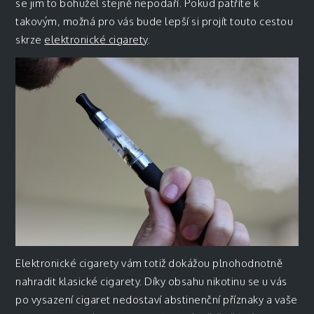
se jim to bohužel stejně nepodaří. Pokud patříte k
takovým, možná pro vás bude lepší si projít touto cestou
skrze
elektronické cigarety
.
Elektronické cigarety vám totiž dokážou plnohodnotně
nahradit klasické cigarety. Díky obsahu nikotinu se u vás
po vysazení cigaret nedostaví abstinenční příznaky a vaše