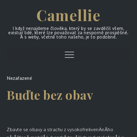
Skip
Camellie
to
content
I když nenajdeme člověka, který by se zavděčil všem,
existují lidé, které lze považovat za nesporně prospěšné.
A s weby, včetně toho našeho, je to podobné.
Menu
Nezařazené
Buďte bez obav
Zbavte se obavy a strachu z vysokofrekvenÄnÃ­ho