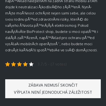
napÅ™Ã­klad nalepenÃ­m na zadnÃ­ stranu mobilu a tÃ­m
dojde k neutralizaci Å¡kodlivÃ©ho zÃ¡Å™enÃ­. NynÃ­
mÃ¡te moÅ¾nost ochrÃ¡nit nejen sami sebe, ale celou
svou rodinu pÅ™ed zdravotnÃ­mi riziky, kterÃ© do
vaÅ¡eho Å¾ivota pÅ™inÃ¡Å¡Ã­ elektrosmog. Pokud
navÅ¡tÃ­vÃ­te BioProtect shop, budete si moci opatÅ™it i
dalÅ¡Ã­ zaÅ™Ã­zenÃ­, napÅ™Ã­klad pro ochranu pÅ™ed
vysÃ­laÄi mobilnÃ­ch operÃ¡torÅ¯, nebo budete moci
odruÅ¡it kaÅ¾dÃ½ spotÅ™ebiÄe ve svÃ© domÃ¡cnosti.
3.7/5 - (7 votes)
Navigace
ZÁBAVA NEMUSÍ SKONČIT
VÝPLATA NENÍ JEDNODUCHÁ ZÁLEŽITOST
pro