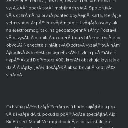
zÃ¡Å™enÃ­ mobilÅ¯, bezdrÃ¡tovÃ½ch radiotelefonÅ¯ a
vysÃ­laÄÅ¯ operÃ¡torÅ¯ mobilnÃ­ch sÃ­tÃ­. SpolehlivÄ›
vÃ¡s ochrÃ¡nÃ­ na prvnÃ­ pohled obyÄejnÃ¡ karta, kterÃ¡ je
velmi vhodnÃ¡ pÅ™edevÅ¡Ã­m pro citlivÄ›jÅ¡Ã­ osoby jak
na elektrosmog, tak i na geopatogennÃ­ zÃ³ny. Postavili
vÃ¡m vysÃ­laÄ mobilnÃ­ho operÃ¡tora v blÃ­zkosti vaÅ¡eho
obydlÃ­? Nenechte si niÄit svÃ© zdravÃ­ vyzaÅ™ovÃ¡nÃ­m
Å¡kodlivÃ½ch elektromagnetickÃ½ch vln a poÅ™iÄte si
napÅ™Ã­klad BioProtect 400, kterÃ½ obsahuje krystaly a
dalÅ¡Ã­ lÃ¡tky, jeÅ¾ dokÃ¡Å¾Ã­ absorbovat Å¡kodlivÃ©
vlnÄ›nÃ­.
Pro celou rodinu
Ochrana pÅ™ed zÃ¡Å™enÃ­m wifi
bude zajiÅ¡tÄ›na pro
vÃ¡s i vaÅ¡e dÄ›ti, pokud si poÅ™Ã­dÃ­te speciÃ¡lnÃ­ Äip
BioProtect Mobil. Velmi jednoduÅ¡e ho nainstalujete