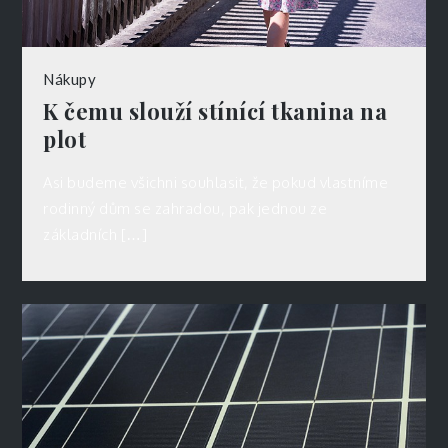
Nákupy
K čemu slouží stínící tkanina na
plot
Asi budeme všichni souhlasit, že pokud vlastníme
rodinný dům se zahradou, pak jednou ze
základních […]