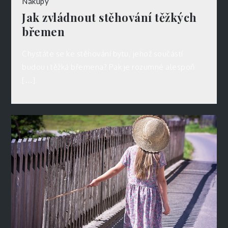
Nákupy
Jak zvládnout stěhování těžkých
břemen
Chystáte se ke stěhování bytu, jehož součástí
budou i těžká břemena? Pak je rozumné alespoň
[…]