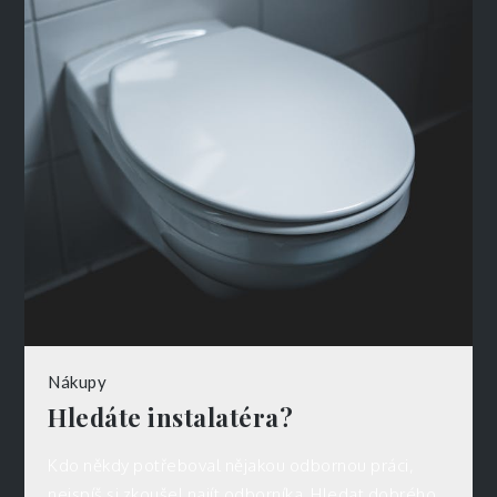
Nákupy
Hledáte instalatéra?
Kdo někdy potřeboval nějakou odbornou práci,
nejspíš si zkoušel najít odborníka. Hledat dobrého