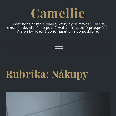
Skip
Camellie
to
content
I když nenajdeme člověka, který by se zavděčil všem,
existují lidé, které lze považovat za nesporně prospěšné.
A s weby, včetně toho našeho, je to podobné.
Menu
Rubrika:
Nákupy