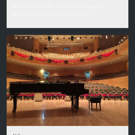
Je jasné, že vozidla, která se u nás nabízejí k
prodeji, nesmí být nefunkční. Vše […]