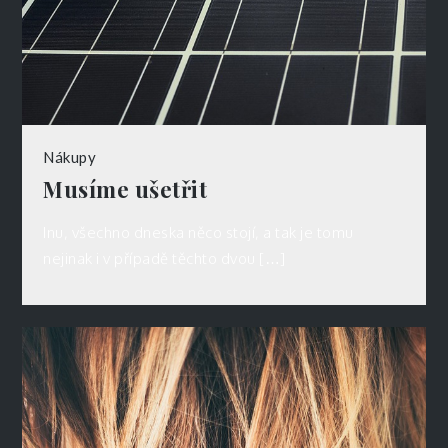
Nákupy
Musíme ušetřit
Inu, všechno dneska něco stojí, a tak je tomu
nejinak i v případě těchto dvou […]