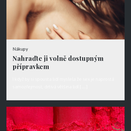
Nákupy
Nahraďte ji volně dostupným
přípravkem
I když by si spousta lidí myslela že sex je naprostá
samozřejmost, drtivá většina lidí […]