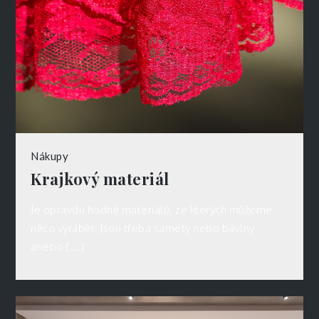
Nákupy
Krajkový materiál
Je opravdu hodně materiálů, ze kterých můžeme
něco vyrábět. Jsou třeba samety nebo bavlny
anebo […]