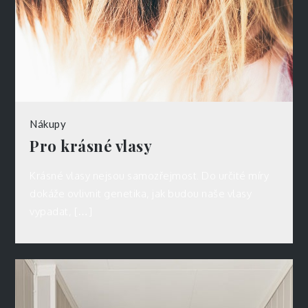
Nákupy
Pro krásné vlasy
Krásné vlasy nejsou samozřejmost. Do určité míry
dokáže ovlivnit genetika, jak budou naše vlasy
vypadat, […]