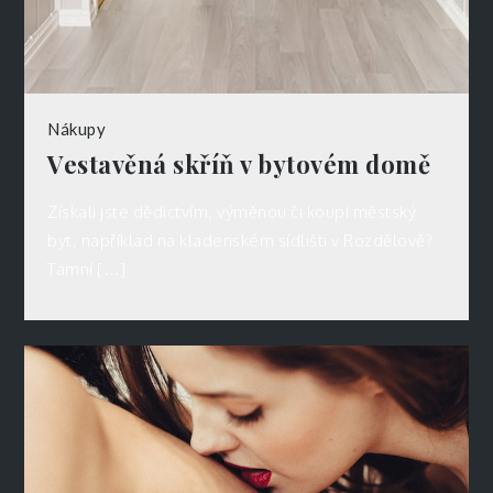
Nákupy
Vestavěná skříň v bytovém domě
Získali jste dědictvím, výměnou či koupí městský
byt, například na kladenském sídlišti v Rozdělově?
Tamní […]