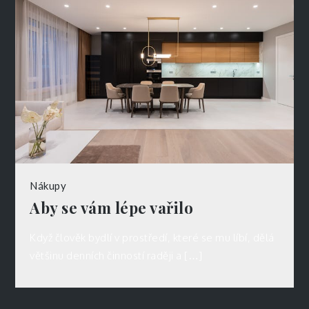
Nákupy
Aby se vám lépe vařilo
Když člověk bydlí v prostředí, které se mu líbí, dělá
většinu denních činností raději a […]