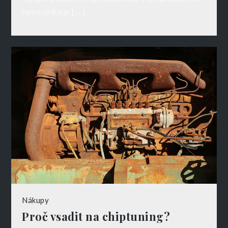
řemeslníka je […]
Nákupy
Proč vsadit na chiptuning?