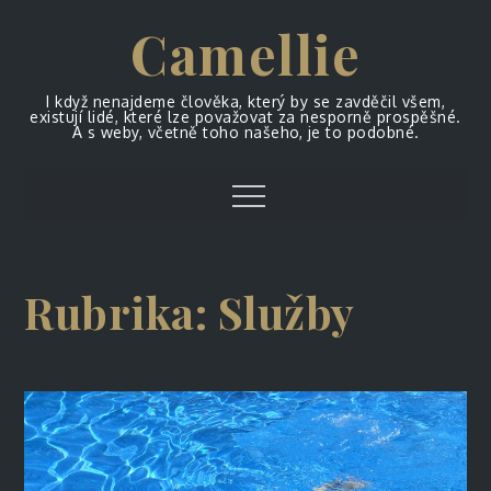
Skip
Camellie
to
content
I když nenajdeme člověka, který by se zavděčil všem,
existují lidé, které lze považovat za nesporně prospěšné.
A s weby, včetně toho našeho, je to podobné.
Menu
Rubrika:
Služby