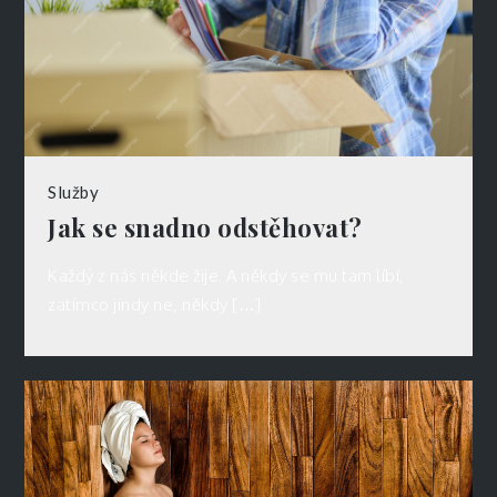
Služby
Jak se snadno odstěhovat?
Každý z nás někde žije. A někdy se mu tam líbí,
zatímco jindy ne, někdy […]