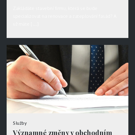
Zakládáte stavební firmu, která se bude
specializovat na renovace a zateplování fasád? A
už máte […]
Služby
Významné změny v obchodním