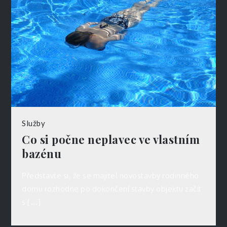
Služby
Co si počne neplavec ve vlastním
bazénu
Představte si, že se majitel novostavby rodinného
domu rozhodne po dokončení stavby objektu začít
s […]