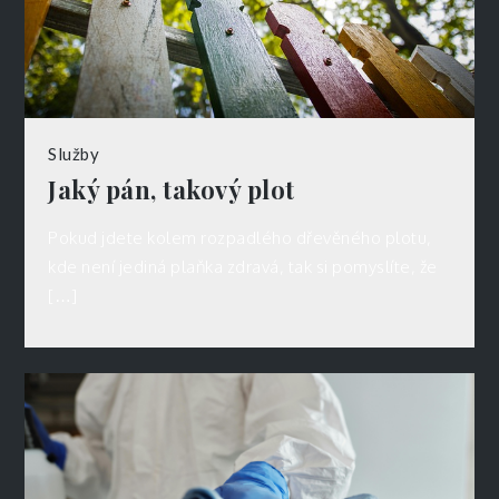
Služby
Jaký pán, takový plot
Pokud jdete kolem rozpadlého dřevěného plotu,
kde není jediná plaňka zdravá, tak si pomyslíte, že
[…]