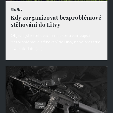
Služby
Kdy zorganizovat bezproblémové
stěhování do Litvy
Objevili jste stěhovací firmu, která vám zajistí
bezproblémové stěhování do Litvy, nebo prozatím
stále hledáte […]