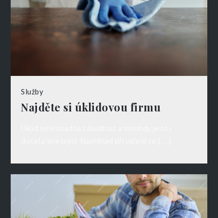
Služby
Najděte si úklidovou firmu
Úklid není snadná záležitost a mnohdy je to i
docela stresující. Například při vaření se […]