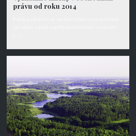
právu od roku 2014
Každý podnikatel ví, jak bylo těžké nejen podnikat,
ale vůbec založit například společnost s ručením
[…]