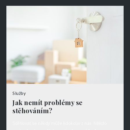
Služby
Jak nemít problémy se
stěhováním?
Stěhovat se někdy může kdokoliv z nás. Někdo