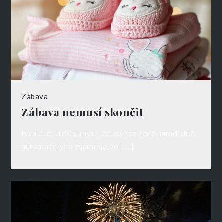
Zábava
Zábava nemusí skončit
Jsou lidé, kteří si myslí, že když se ženě narodí dítě,
automaticky to znamená, že […]