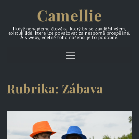
Skip
Camellie
to
content
I když nenajdeme člověka, který by se zavděčil všem,
existují lidé, které lze považovat za nesporně prospěšné.
A s weby, včetně toho našeho, je to podobné.
Menu
Rubrika:
Zábava