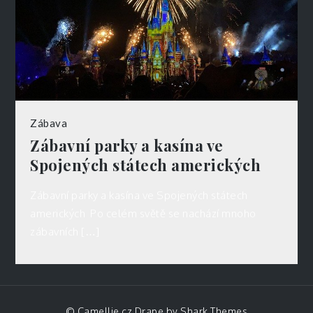
Zábava
Zábavní parky a kasína ve
Spojených státech amerických
Zábavní parky a kasína ve Spojených státech
amerických Po celém světě se nachází mnoho
zábavních […]
© Camellie.cz Drape by
Shark Themes