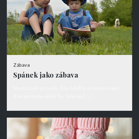
Zábava
Spánek jako zábava
Mnoho lidÃ­ si myslÃ­, Å¾e kdyÅ¾ se budou bavit,
Å¾e jim bude dobÅ™e. Tohle je […]