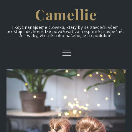
Skip
Camellie
to
content
I když nenajdeme člověka, který by se zavděčil všem,
existují lidé, které lze považovat za nesporně prospěšné.
A s weby, včetně toho našeho, je to podobné.
Menu