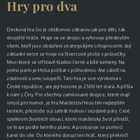
Hry pro dva
Desková hra Go je oblíbenou zábavou jak pro děti, tak
dospělé hráče. Hraje se ve dvojici a vyhovuje především
všem, kteří jsou obdařeni strategickými schopnostmi. Její
základní verze se hraje na čtvercové ploše s průsečíky.
Mezi které se střídavě kladou černé a bílé kameny. Na
jednu partii je třeba počítat s půlhodinou. Ale záleží na
zdatnosti a umu soupeřů. Tato hra je sice vyrobena v
České republice, ale její historie je 2500 let stará. A přišla
k nám z Číny. Pro všechny zamilované dvojice, které mají
smysl pro humor, je hra Manželství hrou tím nejlepším
testem, přestože si ji zahrát mohou i sezdané páry. Celé
spektrum životních situací, které manželský život přináší,
se hraje podle herního plánu. A postupuje se pomocí
karet do cíle. Do kterého dorazí ten hráč, který překročí