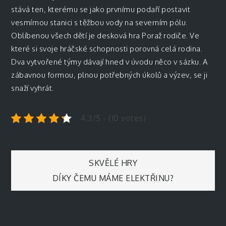
stává ten, kterému se jako prvnímu podaří postavit
vesmírnou stanici s těžbou vody na severním pólu.
Oblíbenou všech dětí je desková hra Poraž rodiče. Ve
které si svoje hráčské schopnosti porovná celá rodina.
Dva vytvořené týmy dávají hned v úvodu něco v sázku. A
zábavnou formou, plnou potřebných úkolů a výzev, se ji
snaží vyhrát.
4.3/5 - (10 votes)
Navigace
SKVĚLÉ HRY
DÍKY ČEMU MÁME ELEKTŘINU?
pro
příspěvek