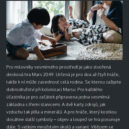
Pro milovníky vesmírného prostředí je jako stvořená
desková hra Mars 2049. Určená je pro dva až čtyři hráče,
takže k ní může zasednout celá rodina. Se kterou zažijete
dobrodružství při kolonizaci Marsu. Pro každého
účastníka je pro začátek připravena jedna vesmírná
základna s třemi stanicemi. A dvě karty zdrojů, jak
vzduchu tak jídla a minerálů. A pro hráče, který kostkou
dosáhne další symboly – objev a loupež se hra posunuje
dále. S velkým množstvím úkolů a variant. Vítězem se