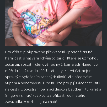
Pro vítěze je připraveno překvapení v podobě druhé
herní části s názvem Tchýně to zařídí. Které se už mohou
zúčastnit i ostatní členové rodiny či kamarádi. Najednou
může hrát až osm hráčů. U této hry lze zvítězit nejen
správným vyřešením zadaných úkolů. Ale především
vtipem a pohotovostí. Tuto hru lze pro její skladnost vzít i
na cesty. Oboustrannou hrací desku s balíčkem 70 karet a
8 figurek s hrací kostkou lze přibalit i do malého
zavazadla. A rozbalit ji na chatě.