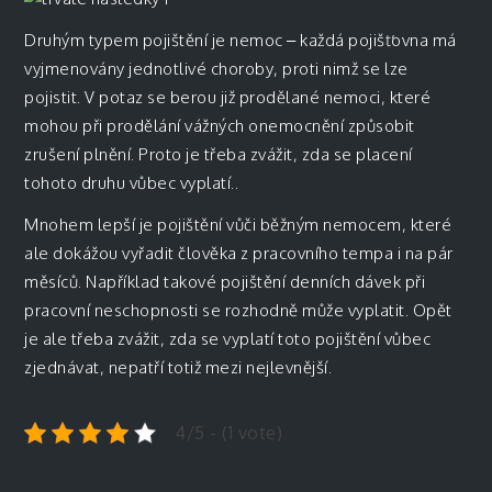
Druhým typem pojištění je nemoc – každá pojišťovna má
vyjmenovány jednotlivé choroby, proti nimž se lze
pojistit. V potaz se berou již prodělané nemoci, které
mohou při prodělání vážných onemocnění způsobit
zrušení plnění. Proto je třeba zvážit, zda se placení
tohoto druhu vůbec vyplatí..
Mnohem lepší je pojištění vůči běžným nemocem, které
ale dokážou vyřadit člověka z pracovního tempa i na pár
měsíců. Například takové pojištění denních dávek při
pracovní neschopnosti se rozhodně může vyplatit. Opět
je ale třeba zvážit, zda se vyplatí toto pojištění vůbec
zjednávat, nepatří totiž mezi nejlevnější.
4/5 - (1 vote)