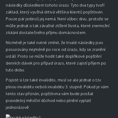
následky důsledkem tohoto úrazu. Tyto dva typy tvoří
základ, který využívá drtivá většina klientů pojišťoven.
Pouze pár jedinců jej nemá. Není vůbec divu, protože se
může jednat o tak závažné ztížení života, které znemožní
získání dostatečného příjmu domácnostem.
Nicméně je také nutné zmínit, že
trvalé následky
jsou
posuzovány nejméně po roce od úrazu, kdy se zranění
ustálí. Proto se může hodit také doplňkové pojištění
denních dávek pro případ úrazu, které zajistí příjem po
tuto dobu.
Pojistit si lze také invaliditu, musí se ale jednat o tzv.
plnou invaliditu neboli invaliditu 3. stupně. Pokud je vám
tento stav přiznán, pojišťovna vám bude posílat
pravidelný měsíční důchod nebo plnění vyplatí
jednorázově.