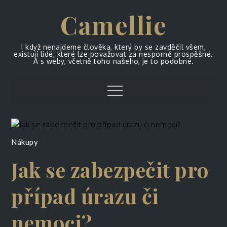
Skip
Camellie
to
content
I když nenajdeme člověka, který by se zavděčil všem,
existují lidé, které lze považovat za nesporně prospěšné.
A s weby, včetně toho našeho, je to podobné.
Menu
Nákupy
Jak se zabezpečit pro
případ úrazu či
nemoci?