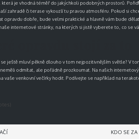
terá je vhodná téměř do jakýchkoli podobných prostorů. Pořiďte 
ší zahradě či terase vykouzlí tu pravou atmosféru. Pokud si chc
t opravdu dobře, bude velmi praktické a hlavně vám bude dělat
aše internetové stránky, na kterých si jistě vyberete to, co se vá
eré opravdu stojí za to
h se ještě mluví pěkně dlouho v tom nejpozitivnějším světle? V 
 neměli odmítat, ale pořádně prozkoumat. Na našich internetov
na vaše venkovní večírky hodit. Podívejte se například na
terakoto
otes)
AČÍ
KDO SE ZA 