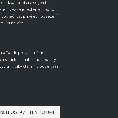
si kvalitu, které se jen tak
ete do vašeho exteriéru pořídit
 společnost při všech posezení,
m líbí nejvíce.
tom případě pro vás máme
ých stránkách nabízíme spousty
vý gril
, díky kterému bude vaše
NĚJ POSTAVÍ, TEN TO UMÍ