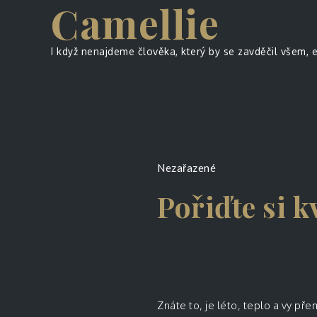
Camellie
Skip
to
content
I když nenajdeme člověka, který by se zavděčil všem, 
Nezařazené
Pořiďte si k
Znáte to, je léto, teplo a vy pře