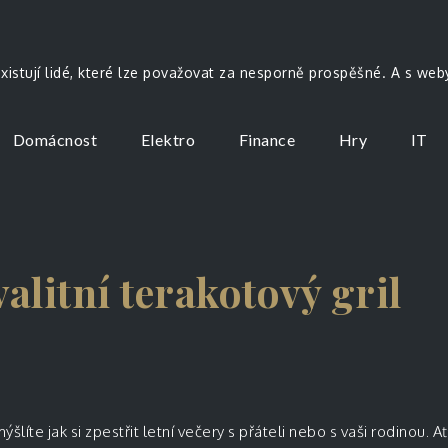
existují lidé, které lze považovat za nesporně prospěšné. A s we
Domácnost
Elektro
Finance
Hry
IT
valitní terakotový gril
mýšlíte jak si zpestřit letní večery s přáteli nebo s vaši rodinou. 