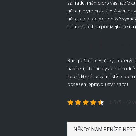
zahradu, máme pro vás nabídku, k
něco nevyrovná a která vám na va
něco, co bude designově vypada
tak neváhejte a podívejte se na n
Večírky, kt
Rádi pořádáte večírky, o kterýc
nabídku, kterou byste rozhodně
zboží, které se vám jistě budou 
posezení opravdu stát za to!
4.5/5 - (2 v
Navigace
NĚKDY NÁM PENÍZE NEST