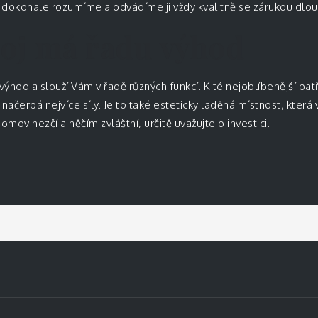
i dokonale rozumíme a odvádíme ji vždy kvalitně se zárukou dlou
oj má řadu výhod
ýhod a slouží Vám v řadě různých funkcí. K té nejoblíbenější patř
 načerpá nejvíce síly. Je to také esteticky laděná místnost, která
mov hezčí a něčím zvláštní, určitě uvažujte o investici.