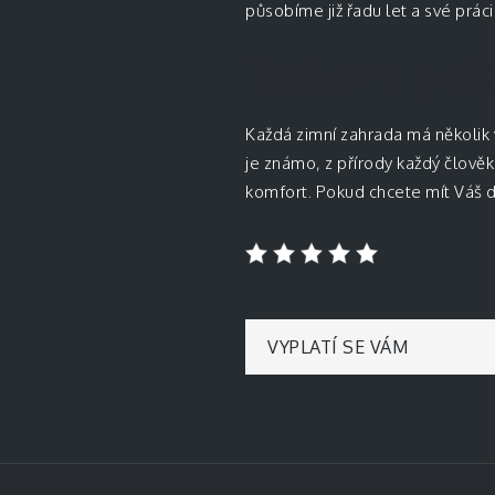
působíme již řadu let a své prác
Takový pok
Každá zimní zahrada má několik v
je známo, z přírody každý člověk
komfort. Pokud chcete mít Váš do
Navigace
VYPLATÍ SE VÁM
pro
příspěvek