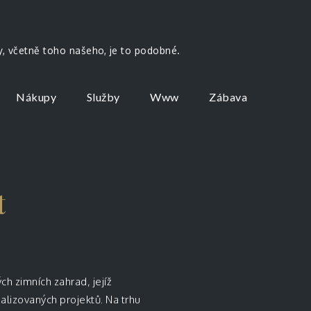
by, včetně toho našeho, je to podobné.
Nákupy
Služby
Www
Zábava
t
ých
zimních zahrad
, jejíž
lizovaných projektů. Na trhu