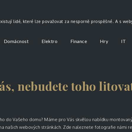
existují lidé, které lze považovat za nesporně prospěšné. A s we
Domácnost
Elektro
Finance
Hry
IT
ás, nebudete toho litova
nového do Vašeho domu? Máme pro Vás skvělou nabídku montovan
a našich webových stránkách. Zde naleznete fotografie námi rea