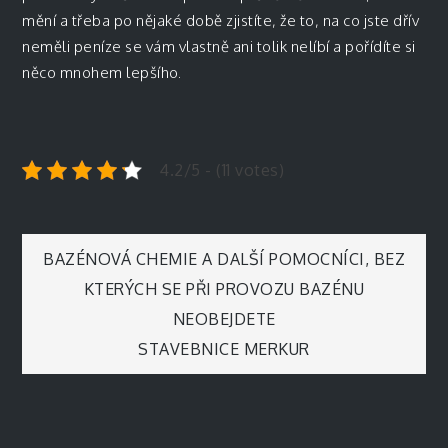
mění a třeba po nějaké době zjistíte, že to, na co jste dřív
neměli peníze se vám vlastně ani tolik nelíbí a pořídíte si
něco mnohem lepšího.
4.2/5 - (11 votes)
Navigace
BAZÉNOVÁ CHEMIE A DALŠÍ POMOCNÍCI, BEZ
KTERÝCH SE PŘI PROVOZU BAZÉNU
pro
NEOBEJDETE
STAVEBNICE MERKUR
příspěvek