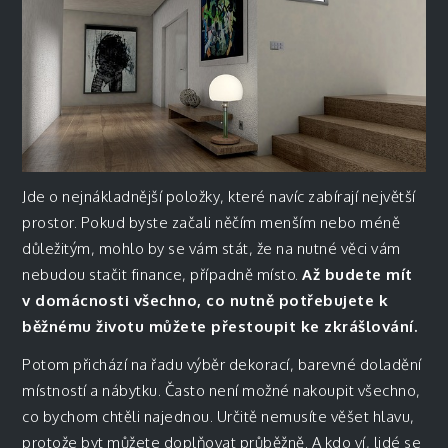
Jde o nejnákladnější položky, které navíc zabírají největší
prostor. Pokud byste začali něčím menším nebo méně
důležitým, mohlo by se vám stát, že na nutné věci vám
nebudou stačit finance, případně místo.
Až budete mít
v domácnosti všechno, co nutně potřebujete k
běžnému životu můžete přestoupit ke zkrášlování.
Potom přichází na řadu výběr dekorací, barevné doladění
místností a
nábytku
. Často není možné nakoupit všechno,
co bychom chtěli najednou. Určitě nemusíte věšet hlavu,
protože byt můžete doplňovat průběžně. A kdo ví, lidé se