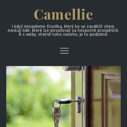
Skip
Camellie
to
content
I když nenajdeme člověka, který by se zavděčil všem,
existují lidé, které lze považovat za nesporně prospěšné.
A s weby, včetně toho našeho, je to podobné.
Menu