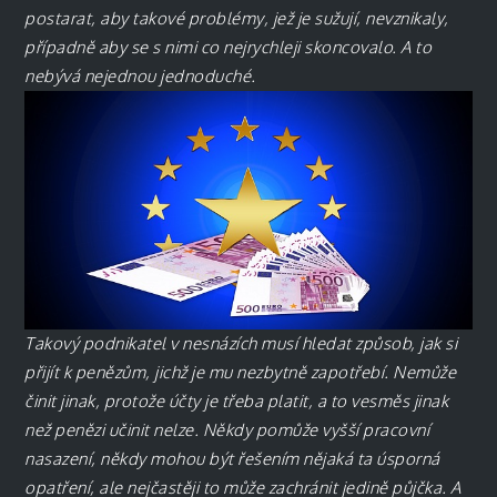
postarat, aby takové problémy, jež je sužují, nevznikaly,
případně aby se s nimi co nejrychleji skoncovalo. A to
nebývá nejednou jednoduché.
Takový podnikatel v nesnázích musí hledat způsob, jak si
přijít k penězům, jichž je mu nezbytně zapotřebí. Nemůže
činit jinak, protože účty je třeba platit, a to vesměs jinak
než penězi učinit nelze. Někdy pomůže vyšší pracovní
nasazení, někdy mohou být řešením nějaká ta úsporná
opatření, ale nejčastěji to může zachránit jedině půjčka. A