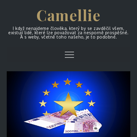
Skip
Camellie
to
content
I když nenajdeme člověka, který by se zavděčil všem,
existují lidé, které lze považovat za nesporně prospěšné.
A s weby, včetně toho našeho, je to podobné.
Menu