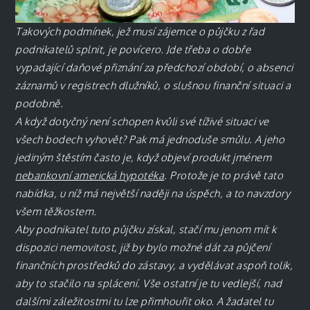
Takových podmínek, jež musí zájemce o půjčku z řad
podnikatelů splnit, je povícero. Jde třeba o dobře
vypadající daňové přiznání za předchozí období, o absenci
záznamů v registrech dlužníků, o slušnou finanční situaci a
podobně.
A když dotyčný není schopen kvůli své tíživé situaci ve
všech bodech vyhovět? Pak má jednoduše smůlu. A jeho
jediným štěstím často je, když objeví produkt jménem
nebankovní americká hypotéka
. Protože je to právě tato
nabídka, u níž má největší naději na úspěch, a to navzdory
všem těžkostem.
Aby podnikatel tuto půjčku získal, stačí mu jenom mít k
dispozici nemovitost, již by bylo možné dát za půjčení
finančních prostředků do zástavy, a vydělávat aspoň tolik,
aby to stačilo na splácení. Vše ostatní je tu vedlejší, nad
dalšími záležitostmi tu lze přimhouřit oko. A žadatel tu