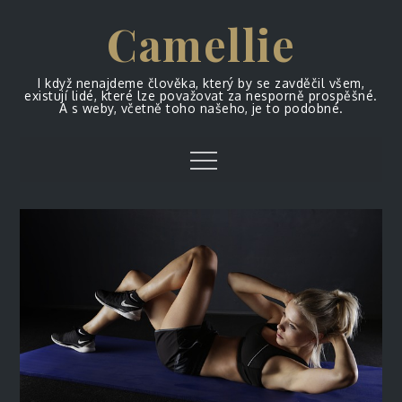
Skip
Camellie
to
content
I když nenajdeme člověka, který by se zavděčil všem,
existují lidé, které lze považovat za nesporně prospěšné.
A s weby, včetně toho našeho, je to podobné.
Menu