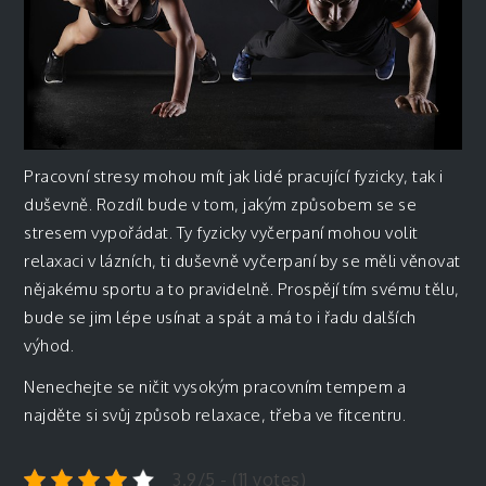
Pracovní stresy mohou mít jak lidé pracující fyzicky, tak i
duševně. Rozdíl bude v tom, jakým způsobem se se
stresem vypořádat. Ty fyzicky vyčerpaní mohou volit
relaxaci v lázních, ti duševně vyčerpaní by se měli věnovat
nějakému sportu a to pravidelně. Prospějí tím svému tělu,
bude se jim lépe usínat a spát a má to i řadu dalších
výhod.
Nenechejte se ničit vysokým pracovním tempem a
najděte si svůj způsob relaxace, třeba ve fitcentru.
3.9/5 - (11 votes)