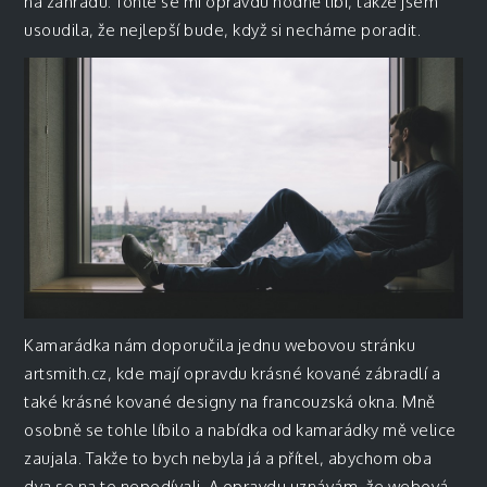
na zahradu. Tohle se mi opravdu hodně líbí, takže jsem
usoudila, že nejlepší bude, když si necháme poradit.
Kamarádka nám doporučila jednu webovou stránku
artsmith.cz, kde mají opravdu krásné kované zábradlí a
také krásné kované designy na francouzská okna. Mně
osobně se tohle líbilo a nabídka od kamarádky mě velice
zaujala. Takže to bych nebyla já a přítel, abychom oba
dva se na to nepodívali. A opravdu uznávám, že webová