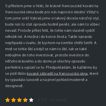
S přítelem jsme si řekli, že krásné francouzské kování na
francouzská okna bude pro nás naprosto ideální. Vždyť o
tom jsme snili! Vybrali jsme si takový docela náročný styl,
bude nás to stát opravdu hodně peněz, ale nám to vůbec
nevadí. Protože přítel řekl, že tohle nám vlastně vydrží
několik let. A možná i do konce života. Takže opravdu
nepřipadá v úvahu, že bychom na tomhle chtěli šetřit. A
mně se tohle líbí a když se nám to líbí, tak se také
nebojíme do toho investovat, protože investice do
něčeho krásného a do domu je všechny opravdu
perfektní a vyplatí se to. Předpokládám, že každému by
se jistě líbilo
kované zábradlí na francouzská okna
, které
by vypadalo luxusně a na první pohled moderně a
designově.
3.7/5 - (9 votes)