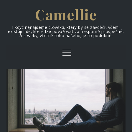
Skip
Camellie
to
content
I když nenajdeme člověka, který by se zavděčil všem,
existují lidé, které lze považovat za nesporně prospěšné.
A s weby, včetně toho našeho, je to podobné.
Menu