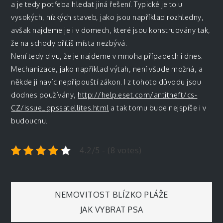
a je tedy potřeba hledat jiná řešení. Typické je to u
vysokých, nízkých staveb, jako jsou například rozhledny,
avšak najdeme je i v domech, které jsou konstruovány tak,
že na schody příliš místa nezbývá.
Není tedy divu, že je najdeme v mnoha případech i dnes.
Mechanizace, jako například výtah, není všude možná, a
někde ji navíc nepřipouští zákon. I z tohoto důvodu jsou
dodnes používány,
http://help.eset.com/antitheft/cs-
CZ/issue_gpssatellites.html
a tak tomu bude nejspíše i v
budoucnu.
4.2/5 - (8 votes)
Navigace
NEMOVITOST BLÍZKO PLÁŽE
JAK VYBRAT PSA