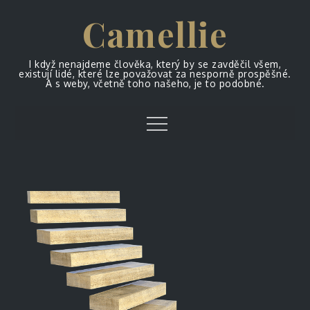
Skip
Camellie
to
content
I když nenajdeme člověka, který by se zavděčil všem,
existují lidé, které lze považovat za nesporně prospěšné.
A s weby, včetně toho našeho, je to podobné.
Menu