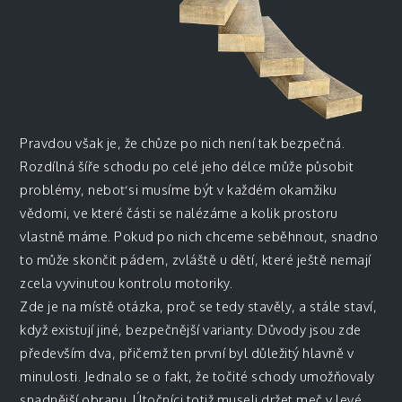
Pravdou však je, že chůze po nich není tak bezpečná.
Rozdílná šíře schodu po celé jeho délce může působit
problémy, neboť si musíme být v každém okamžiku
vědomi, ve které části se nalézáme a kolik prostoru
vlastně máme. Pokud po nich chceme seběhnout, snadno
to může skončit pádem, zvláště u dětí, které ještě nemají
zcela vyvinutou kontrolu motoriky.
Zde je na místě otázka, proč se tedy stavěly, a stále staví,
když existují jiné, bezpečnější varianty. Důvody jsou zde
především dva, přičemž ten první byl důležitý hlavně v
minulosti. Jednalo se o fakt, že točité schody umožňovaly
snadnější obranu. Útočníci totiž museli držet meč v levé