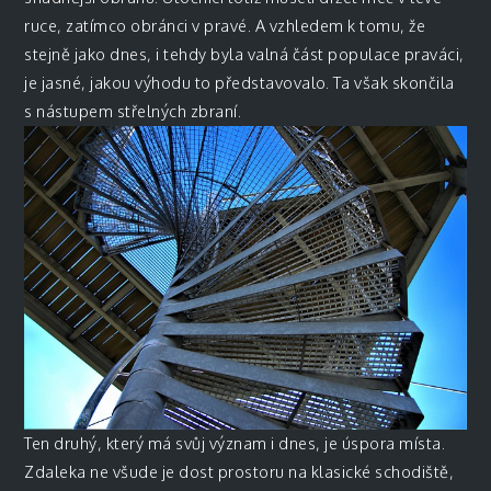
ruce, zatímco obránci v pravé. A vzhledem k tomu, že
stejně jako dnes, i tehdy byla valná část populace praváci,
je jasné, jakou výhodu to představovalo. Ta však skončila
s nástupem střelných zbraní.
Ten druhý, který má svůj význam i dnes, je úspora místa.
Zdaleka ne všude je dost prostoru na klasické schodiště,