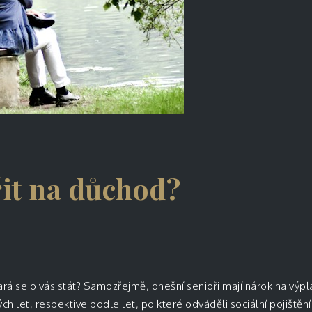
řit na důchod?
ará se o vás stát? Samozřejmě, dnešní senioři mají nárok na výp
h let, respektive podle let, po které odváděli sociální pojištěn