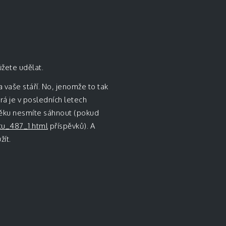
ůžete udělat.
 na vaše stáří. No, jenomže to tak
erá je v posledních letech
věku nesmíte sáhnout (pokud
cu_487_1.html
příspěvků). A
ít.