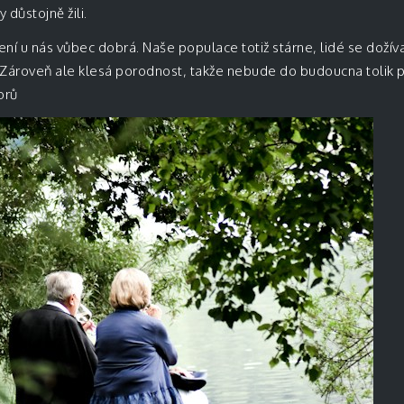
 důstojně žili.
ení u nás vůbec dobrá. Naše populace totiž stárne, lidé se dožív
 Zároveň ale klesá porodnost, takže nebude do budoucna tolik pra
orů