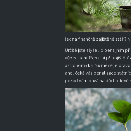
Jak na finančně zajištěné stáří
? N
Určitě jste slyšeli o penzijním př
vůbec není. Penzijní připojištění
astronomická. Nicméně je pravd
ano, čeká vás penalizace státní
pokud vám dává na důchodové sp