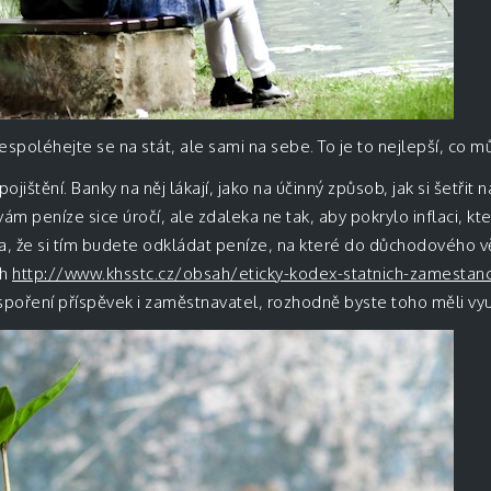
espoléhejte se na stát, ale sami na sebe. To je to nejlepší, co m
ipojištění. Banky na něj lákají, jako na účinný způsob, jak si šetřit
 vám peníze sice úročí, ale zdaleka ne tak, aby pokrylo inflaci, kt
a, že si tím budete odkládat peníze, na které do důchodového 
ch
http://www.khsstc.cz/obsah/eticky-kodex-statnich-zamestan
oření příspěvek i zaměstnavatel, rozhodně byste toho měli využ