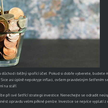
a důchod i běžný spořící účet. Pokud si dobře vyberete, budete m
Sice asi úplně nepokryje inflaci, ovšem pravidelným šetřením se
 na stáří.
lte při své šetřící strategii investice. Nenechejte se odradit ne
řinést opravdu velmi pěkné peníze. Investice se nejvíce vyplatí 