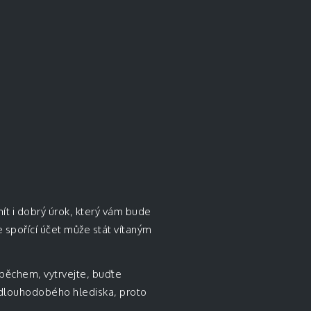
ít i dobrý úrok, který vám bude
 spořící účet může stát vítaným
úspěchem, vytrvejte, buďte
z dlouhodobého hlediska, proto