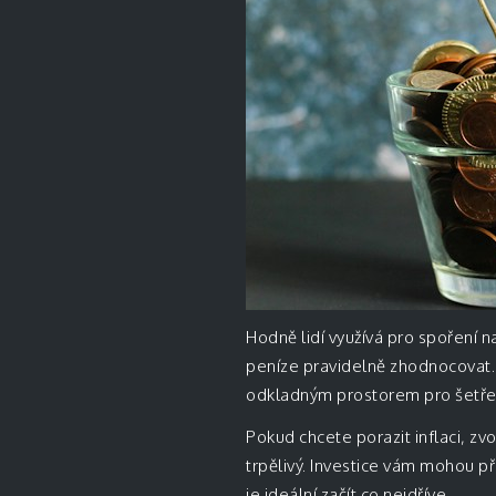
Hodně lidí využívá pro spoření n
peníze pravidelně zhodnocovat. 
odkladným prostorem pro šetření
Pokud chcete porazit inflaci, zvo
trpělivý. Investice vám mohou p
je ideální začít co nejdříve.