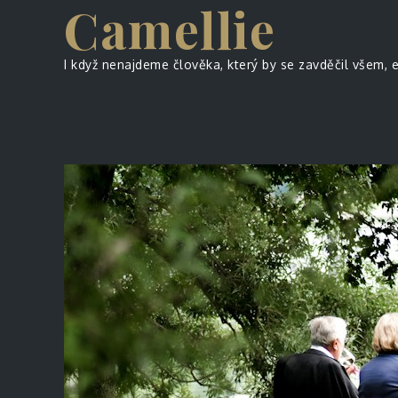
Camellie
Skip
to
content
I když nenajdeme člověka, který by se zavděčil všem, 